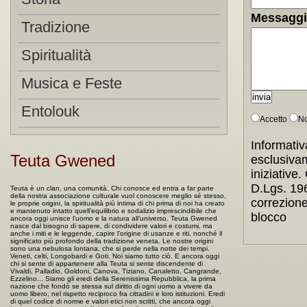
Messagg
Tradizione
Spiritualità
Musica e Feste
Entolouk
Accetto
No
Informativ
Teuta Gwened
esclusiva
iniziative.
D.Lgs. 196
Teuta è un clan, una comunità. Chi conosce ed entra a far parte
della nostra associazione culturale vuol conoscere meglio sé stesso,
correzione
le proprie origini, la spiritualità più intima di chi prima di noi ha creato
e mantenuto intatto quell’equilibrio e sodalizio imprescindibile che
blocco
ancora oggi unisce l’uomo e la natura all’universo. Teuta Gwened
nasce dal bisogno di sapere, di condividere valori e costumi, ma
anche i miti e le leggende, capire l’origine di usanze e riti, nonché il
significato più profondo della tradizione veneta. Le nostre origini
sono una nebulosa lontana, che si perde nella notte dei tempi.
Veneti, celti, Longobardi e Goti. Noi siamo tutto ciò. E ancora oggi
chi si sente di appartenere alla Teuta si sente discendente di
Vivaldi, Palladio, Goldoni, Canova, Tiziano, Canaletto, Cangrande,
Ezzelino... Siamo gli eredi della Serenissima Repubblica, la prima
nazione che fondò se stessa sul diritto di ogni uomo a vivere da
uomo libero, nel rispetto reciproco fra cittadini e loro istituzioni. Eredi
di quel codice di norme e valori etici non scritti, che ancora oggi