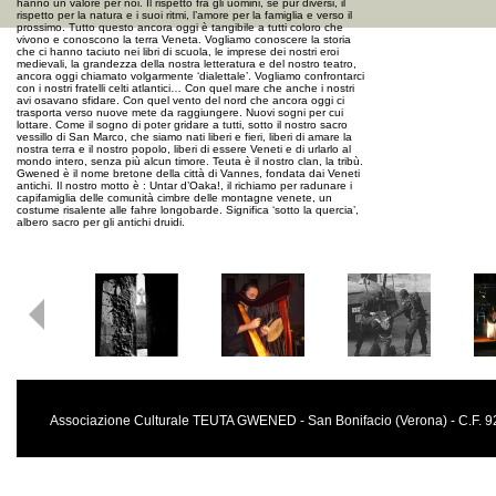
hanno un valore per noi. Il rispetto fra gli uomini, se pur diversi, il
rispetto per la natura e i suoi ritmi, l’amore per la famiglia e verso il
prossimo. Tutto questo ancora oggi è tangibile a tutti coloro che
vivono e conoscono la terra Veneta. Vogliamo conoscere la storia
che ci hanno taciuto nei libri di scuola, le imprese dei nostri eroi
medievali, la grandezza della nostra letteratura e del nostro teatro,
ancora oggi chiamato volgarmente ‘dialettale’. Vogliamo confrontarci
con i nostri fratelli celti atlantici… Con quel mare che anche i nostri
avi osavano sfidare. Con quel vento del nord che ancora oggi ci
trasporta verso nuove mete da raggiungere. Nuovi sogni per cui
lottare. Come il sogno di poter gridare a tutti, sotto il nostro sacro
vessillo di San Marco, che siamo nati liberi e fieri, liberi di amare la
nostra terra e il nostro popolo, liberi di essere Veneti e di urlarlo al
mondo intero, senza più alcun timore. Teuta è il nostro clan, la tribù.
Gwened è il nome bretone della città di Vannes, fondata dai Veneti
antichi. Il nostro motto è : Untar d’Oaka!, il richiamo per radunare i
capifamiglia delle comunità cimbre delle montagne venete, un
costume risalente alle fahre longobarde. Significa ‘sotto la quercia’,
albero sacro per gli antichi druidi.
Associazione Culturale TEUTA GWENED - San Bonifacio (Verona) - C.F.