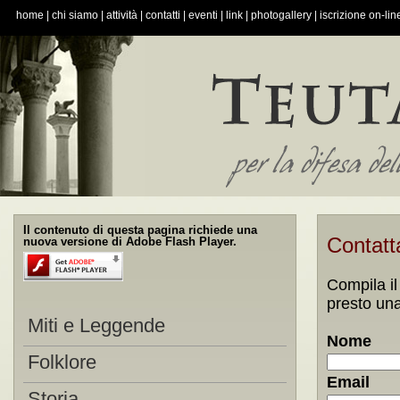
home
|
chi siamo
|
attività
|
contatti
|
eventi
|
link
|
photogallery
|
iscrizione on-lin
Il contenuto di questa pagina richiede una
Contatt
nuova versione di Adobe Flash Player.
Compila il
presto una
Miti e Leggende
Nome
Folklore
Email
Storia