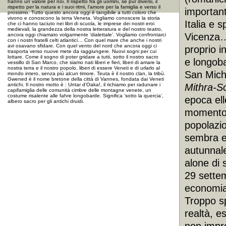
hanno un valore per noi. Il rispetto fra gli uomini, se pur diversi, il
rispetto per la natura e i suoi ritmi, l’amore per la famiglia e verso il
importan
prossimo. Tutto questo ancora oggi è tangibile a tutti coloro che
vivono e conoscono la terra Veneta. Vogliamo conoscere la storia
Italia e 
che ci hanno taciuto nei libri di scuola, le imprese dei nostri eroi
medievali, la grandezza della nostra letteratura e del nostro teatro,
Vicenza…)
ancora oggi chiamato volgarmente ‘dialettale’. Vogliamo confrontarci
con i nostri fratelli celti atlantici… Con quel mare che anche i nostri
avi osavano sfidare. Con quel vento del nord che ancora oggi ci
proprio i
trasporta verso nuove mete da raggiungere. Nuovi sogni per cui
lottare. Come il sogno di poter gridare a tutti, sotto il nostro sacro
e longoba
vessillo di San Marco, che siamo nati liberi e fieri, liberi di amare la
nostra terra e il nostro popolo, liberi di essere Veneti e di urlarlo al
San Miche
mondo intero, senza più alcun timore. Teuta è il nostro clan, la tribù.
Gwened è il nome bretone della città di Vannes, fondata dai Veneti
antichi. Il nostro motto è : Untar d’Oaka!, il richiamo per radunare i
Mithra-S
capifamiglia delle comunità cimbre delle montagne venete, un
costume risalente alle fahre longobarde. Significa ‘sotto la quercia’,
epoca ell
albero sacro per gli antichi druidi.
momento 
popolazio
sembra e
autunnale
alone di s
29 settem
economia
Troppo s
realtà, e