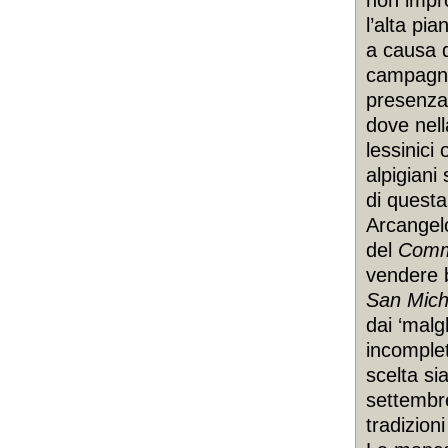
non impr
l’alta pi
a causa 
campagna
presenza 
dove nell
lessinici 
alpigiani
di quest
Arcangelo
del
Com
vendere b
San Mich
dai ‘malg
incomplet
scelta si
settembre
tradizioni