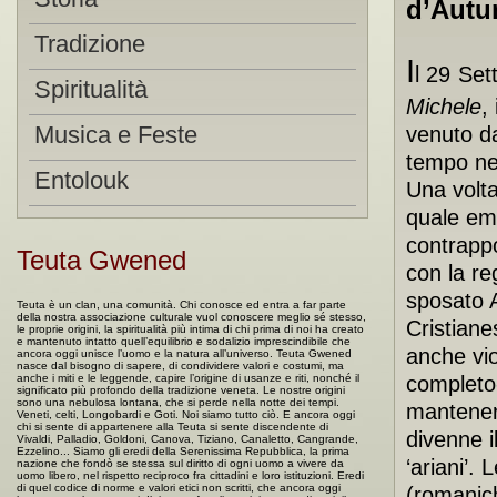
d’Autu
Tradizione
I
l
29
Set
Spiritualità
Michele
,
Musica e Feste
venuto da
tempo nel
Entolouk
Una volta
quale emb
contrappo
Teuta Gwened
con la re
sposato Au
Teuta è un clan, una comunità. Chi conosce ed entra a far parte
della nostra associazione culturale vuol conoscere meglio sé stesso,
Cristian
le proprie origini, la spiritualità più intima di chi prima di noi ha creato
e mantenuto intatto quell’equilibrio e sodalizio imprescindibile che
anche vio
ancora oggi unisce l’uomo e la natura all’universo. Teuta Gwened
nasce dal bisogno di sapere, di condividere valori e costumi, ma
anche i miti e le leggende, capire l’origine di usanze e riti, nonché il
completo-
significato più profondo della tradizione veneta. Le nostre origini
sono una nebulosa lontana, che si perde nella notte dei tempi.
mantenere
Veneti, celti, Longobardi e Goti. Noi siamo tutto ciò. E ancora oggi
chi si sente di appartenere alla Teuta si sente discendente di
divenne i
Vivaldi, Palladio, Goldoni, Canova, Tiziano, Canaletto, Cangrande,
Ezzelino... Siamo gli eredi della Serenissima Repubblica, la prima
‘ariani’.
nazione che fondò se stessa sul diritto di ogni uomo a vivere da
uomo libero, nel rispetto reciproco fra cittadini e loro istituzioni. Eredi
di quel codice di norme e valori etici non scritti, che ancora oggi
(romanic