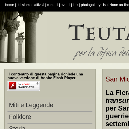
home
|
chi siamo
|
attività
|
contatti
|
eventi
|
link
|
photogallery
|
iscrizione on-lin
Il contenuto di questa pagina richiede una
San Mic
nuova versione di Adobe Flash Player.
La Fier
transu
Miti e Leggende
per San
guerrie
Folklore
settem
Storia