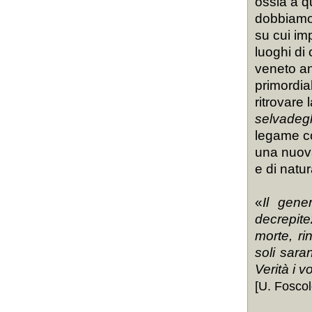
ossia a qu
dobbiamo 
su cui im
luoghi di
veneto an
primordia
ritrovare 
selvadeg
legame con
una nuova
e di nat
«
Il gene
decrepit
morte, ri
soli sara
Verità i v
[U. Fosco