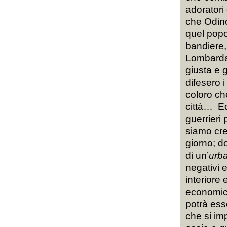
adoratori
che Odino
quel popol
bandiere,
Lombarda;
giusta e 
difesero i
coloro ch
città…
Ed
guerrieri 
siamo cre
giorno; d
di un’
urba
negativi e
interiore 
economich
potrà ess
che si im