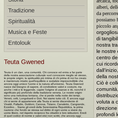
arcaica, to
alberi, del
Tradizione
da percorre
possiamo be
Spiritualità
piccolo an
Musica e Feste
orgoglios
di tangib
Entolouk
nostra tra
le nostre 
centro del
Teuta Gwened
cui ricor
dall’inizi
Teuta è un clan, una comunità. Chi conosce ed entra a far parte
della nostra associazione culturale vuol conoscere meglio sé stesso,
della nost
le proprie origini, la spiritualità più intima di chi prima di noi ha creato
e mantenuto intatto quell’equilibrio e sodalizio imprescindibile che
Ciò è col
ancora oggi unisce l’uomo e la natura all’universo. Teuta Gwened
nasce dal bisogno di sapere, di condividere valori e costumi, ma
comunità,
anche i miti e le leggende, capire l’origine di usanze e riti, nonché il
significato più profondo della tradizione veneta. Le nostre origini
distribuzi
sono una nebulosa lontana, che si perde nella notte dei tempi.
Veneti, celti, Longobardi e Goti. Noi siamo tutto ciò. E ancora oggi
voluta a c
chi si sente di appartenere alla Teuta si sente discendente di
Vivaldi, Palladio, Goldoni, Canova, Tiziano, Canaletto, Cangrande,
direzione
Ezzelino... Siamo gli eredi della Serenissima Repubblica, la prima
nazione che fondò se stessa sul diritto di ogni uomo a vivere da
uomo libero, nel rispetto reciproco fra cittadini e loro istituzioni. Eredi
profondi 
di quel codice di norme e valori etici non scritti, che ancora oggi