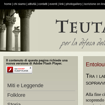
home
|
chi siamo
|
attività
|
contatti
|
eventi
|
link
|
photogallery
|
iscrizione on-lin
Il contenuto di questa pagina richiede una
Entolou
nuova versione di Adobe Flash Player.
Tra i la
sopravv
Miti e Leggende
A
lla fine 
Folklore
scoprendo 
Storia