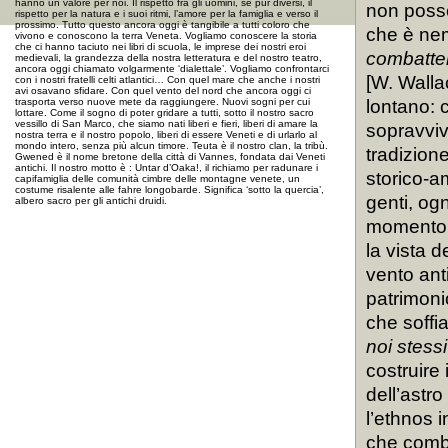
hanno un valore per noi. Il rispetto fra gli uomini, se pur diversi, il
non posse
rispetto per la natura e i suoi ritmi, l’amore per la famiglia e verso il
prossimo. Tutto questo ancora oggi è tangibile a tutti coloro che
che è nem
vivono e conoscono la terra Veneta. Vogliamo conoscere la storia
che ci hanno taciuto nei libri di scuola, le imprese dei nostri eroi
combatter
medievali, la grandezza della nostra letteratura e del nostro teatro,
ancora oggi chiamato volgarmente ‘dialettale’. Vogliamo confrontarci
[W. Walla
con i nostri fratelli celti atlantici… Con quel mare che anche i nostri
avi osavano sfidare. Con quel vento del nord che ancora oggi ci
trasporta verso nuove mete da raggiungere. Nuovi sogni per cui
lontano: 
lottare. Come il sogno di poter gridare a tutti, sotto il nostro sacro
vessillo di San Marco, che siamo nati liberi e fieri, liberi di amare la
sopravviv
nostra terra e il nostro popolo, liberi di essere Veneti e di urlarlo al
mondo intero, senza più alcun timore. Teuta è il nostro clan, la tribù.
tradizion
Gwened è il nome bretone della città di Vannes, fondata dai Veneti
antichi. Il nostro motto è : Untar d’Oaka!, il richiamo per radunare i
storico-a
capifamiglia delle comunità cimbre delle montagne venete, un
costume risalente alle fahre longobarde. Significa ‘sotto la quercia’,
genti, og
albero sacro per gli antichi druidi.
momento s
la vista 
vento anti
patrimoni
che soff
noi stessi
costruire 
dell’astro
l’ethnos 
che comba