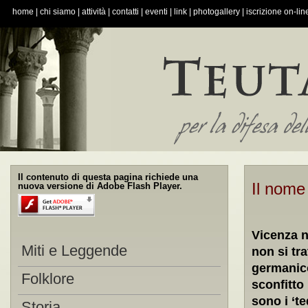
home
|
chi siamo
|
attività
|
contatti
|
eventi
|
link
|
photogallery
|
iscrizione on-lin
Il contenuto di questa pagina richiede una
Il nome
nuova versione di Adobe Flash Player.
Vicenza 
Miti e Leggende
non si tra
germanico
Folklore
sconfitto
sono i ‘t
Storia