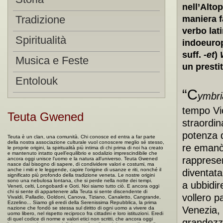
nell’Alto
Tradizione
maniera f
verbo lati
Spiritualità
indoeurop
suff.
-et
)
Musica e Feste
un prestit
Entolouk
“C
ymbri
tempo
Vi
Teuta Gwened
straordin
potenza d
Teuta è un clan, una comunità. Chi conosce ed entra a far parte
della nostra associazione culturale vuol conoscere meglio sé stesso,
re emanò 
le proprie origini, la spiritualità più intima di chi prima di noi ha creato
e mantenuto intatto quell’equilibrio e sodalizio imprescindibile che
rappresen
ancora oggi unisce l’uomo e la natura all’universo. Teuta Gwened
nasce dal bisogno di sapere, di condividere valori e costumi, ma
anche i miti e le leggende, capire l’origine di usanze e riti, nonché il
diventata 
significato più profondo della tradizione veneta. Le nostre origini
sono una nebulosa lontana, che si perde nella notte dei tempi.
a ubbidir
Veneti, celti, Longobardi e Goti. Noi siamo tutto ciò. E ancora oggi
chi si sente di appartenere alla Teuta si sente discendente di
vollero p
Vivaldi, Palladio, Goldoni, Canova, Tiziano, Canaletto, Cangrande,
Ezzelino... Siamo gli eredi della Serenissima Repubblica, la prima
Venezia, 
nazione che fondò se stessa sul diritto di ogni uomo a vivere da
uomo libero, nel rispetto reciproco fra cittadini e loro istituzioni. Eredi
di quel codice di norme e valori etici non scritti, che ancora oggi
grandezz