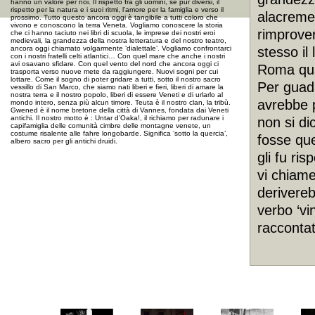
hanno un valore per noi. Il rispetto fra gli uomini, se pur diversi, il
rispetto per la natura e i suoi ritmi, l’amore per la famiglia e verso il
alacrement
prossimo. Tutto questo ancora oggi è tangibile a tutti coloro che
vivono e conoscono la terra Veneta. Vogliamo conoscere la storia
rimprover
che ci hanno taciuto nei libri di scuola, le imprese dei nostri eroi
medievali, la grandezza della nostra letteratura e del nostro teatro,
ancora oggi chiamato volgarmente ‘dialettale’. Vogliamo confrontarci
stesso il
con i nostri fratelli celti atlantici… Con quel mare che anche i nostri
avi osavano sfidare. Con quel vento del nord che ancora oggi ci
Roma quan
trasporta verso nuove mete da raggiungere. Nuovi sogni per cui
lottare. Come il sogno di poter gridare a tutti, sotto il nostro sacro
Per guada
vessillo di San Marco, che siamo nati liberi e fieri, liberi di amare la
nostra terra e il nostro popolo, liberi di essere Veneti e di urlarlo al
avrebbe p
mondo intero, senza più alcun timore. Teuta è il nostro clan, la tribù.
Gwened è il nome bretone della città di Vannes, fondata dai Veneti
antichi. Il nostro motto è : Untar d’Oaka!, il richiamo per radunare i
non si di
capifamiglia delle comunità cimbre delle montagne venete, un
costume risalente alle fahre longobarde. Significa ‘sotto la quercia’,
fosse quel
albero sacro per gli antichi druidi.
gli fu ri
vi
chiamer
derivereb
verbo ‘vi
raccontat